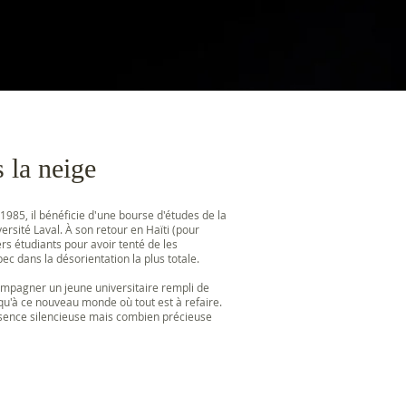
 la neige
1985, il bénéficie d'une bourse d'études de la
rsité Laval. À son retour en Haïti (pour
ers étudiants pour avoir tenté de les
ec dans la désorientation la plus totale.
compagner un jeune universitaire rempli de
qu'à ce nouveau monde où tout est à refaire.
résence silencieuse mais combien précieuse