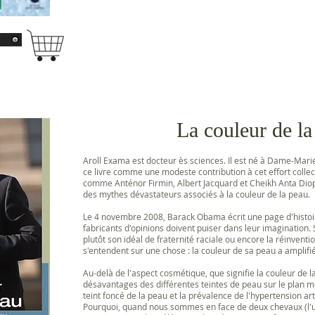
La couleur de la
Aroll Exama est docteur ès sciences. Il est né à Dame-Marie, u
ce livre comme une modeste contribution à cet effort collec
comme Anténor Firmin, Albert Jacquard et Cheikh Anta Diop,
des mythes dévastateurs associés à la couleur de la peau.
Le 4 novembre 2008, Barack Obama écrit une page d'histoire
fabricants d'opinions doivent puiser dans leur imagination.
plutôt son idéal de fraternité raciale ou encore la réinvent
s'entendent sur une chose : la couleur de sa peau a amplifi
Au-delà de l'aspect cosmétique, que signifie la couleur de l
désavantages des différentes teintes de peau sur le plan méd
teint foncé de la peau et la prévalence de l'hypertension ar
Pourquoi, quand nous sommes en face de deux chevaux (l'un