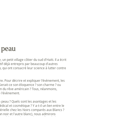
 peau
n petit village côtier du sud d'Haïti. Il a écrit
tif déjà entrepris par beaucoup d'autres
 qui ont consacré leur science à lutter contre
. Pour décrire et expliquer l'évènement, les
 Serait-ce son éloquence ? son charme ? ou
ion du rêve américain ? Tous, néanmoins,
é l'évènement.
a peau ? Quels sont les avantages et les
ical et cosmétique ? Y a-t-il un lien entre le
térielle chez les Noirs comparés aux Blancs ?
 noir et l'autre blanc), nous admirons